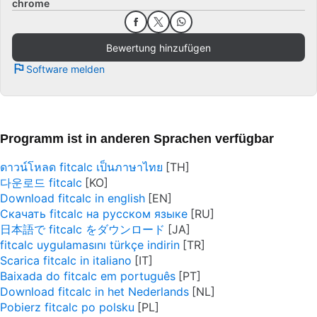
chrome
Bewertung hinzufügen
Software melden
Programm ist in anderen Sprachen verfügbar
ดาวน์โหลด fitcalc เป็นภาษาไทย
다운로드 fitcalc
Download fitcalc in english
Скачать fitcalc на русском языке
日本語で fitcalc をダウンロード
fitcalc uygulamasını türkçe indirin
Scarica fitcalc in italiano
Baixada do fitcalc em português
Download fitcalc in het Nederlands
Pobierz fitcalc po polsku