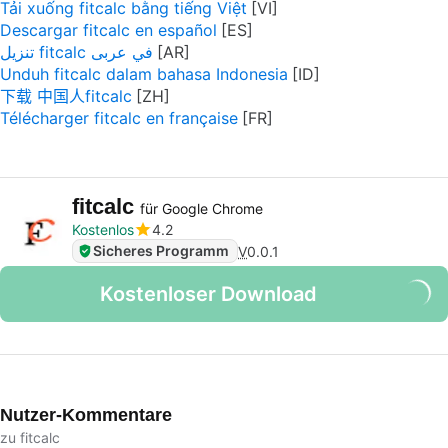
Tải xuống fitcalc bằng tiếng Việt
Descargar fitcalc en español
تنزيل fitcalc في عربى
Unduh fitcalc dalam bahasa Indonesia
下载 中国人fitcalc
Télécharger fitcalc en française
fitcalc
für Google Chrome
Kostenlos
4.2
Sicheres Programm
V
0.0.1
Kostenloser Download
Nutzer-Kommentare
zu fitcalc