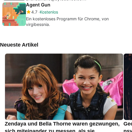
Agent Gun
4.7
Kostenlos
Ein kostenloses Programm für Chrome, von
virgibessnia.
Neueste Artikel
Zendaya und Bella Thorne waren gezwungen,
Geo
sich miteinander zu messen, als sie
psy